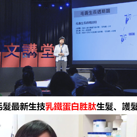
利乳鐵蛋白胜肽技術的白髮變黑髮洗髮精產品推薦：支持黑色素細胞運作，幫助