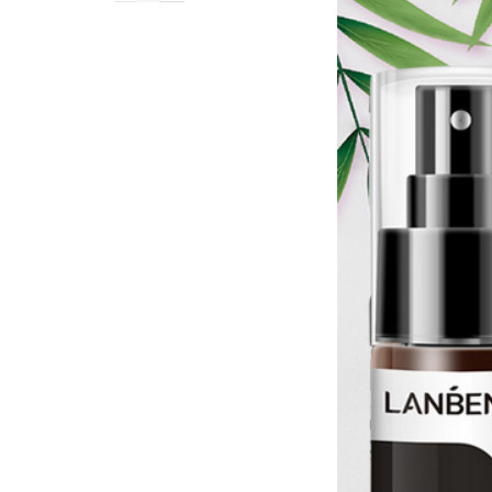
日本長生堂頭皮護理養髮液專
日本長生堂製藥生髮外用藥、頭皮護理養髮液主要成分為氯化卡普羅尼
量稀少有幫助。
乳鐵蛋白胜肽黑髮
白髮能不能轉黑？這款
乳鐵蛋白胜肽黑髮
用實力說